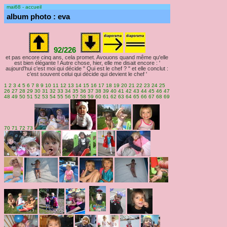
mai68 - accueil
album photo : eva
92/226
et pas encore cinq ans, cela promet. Avouons quand même qu'elle
est bien élégante ! Autre chose, hier, elle me disait encore : '
aujourd'hui c'est moi qui décide " Qui est le chef ? " et elle conclut :
c'est souvent celui qui décide qui devient le chef '
1
2
3
4
5
6
7
8
9
10
11
12
13
14
15
16
17
18
19
20
21
22
23
24
25
26
27
28
29
30
31
32
33
34
35
36
37
38
39
40
41
42
43
44
45
46
47
48
49
50
51
52
53
54
55
56
57
58
59
60
61
62
63
64
65
66
67
68
69
70
71
72
73