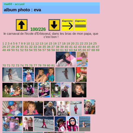
mai68 - accueil
album photo : eva
100/226
le carnaval de l'école d'Erbisoeul, dans les bras de mon papa, que
c'est bon !
1
2
3
4
5
6
7
8
9
10
11
12
13
14
15
16
17
18
19
20
21
22
23
24
25
26
27
28
29
30
31
32
33
34
35
36
37
38
39
40
41
42
43
44
45
46
47
48
49
50
51
52
53
54
55
56
57
58
59
60
61
62
63
64
65
66
67
68
69
70
71
72
73
74
75
76
77
78
79
80
81