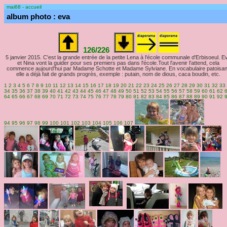
mai68 - accueil
album photo : eva
126/226
5 janvier 2015. C'est la grande entrée de la petite Lena à l'école communale d'Erbisoeul. E
et Nina vont la guider pour ses premiers pas dans l'école.Tout l'avenir l'attend, cela
commence aujourd'hui par Madame Schotte et Madame Sylviane. En vocabulaire patoisan
elle a déjà fait de grands progrès, exemple : putain, nom de dious, caca boudin, etc.
1
2
3
4
5
6
7
8
9
10
11
12
13
14
15
16
17
18
19
20
21
22
23
24
25
26
27
28
29
30
31
32
33
34
35
36
37
38
39
40
41
42
43
44
45
46
47
48
49
50
51
52
53
54
55
56
57
58
59
60
61
62
64
65
66
67
68
69
70
71
72
73
74
75
76
77
78
79
80
81
82
83
84
85
86
87
88
89
90
91
92
94
95
96
97
98
99
100
101
102
103
104
105
106
107