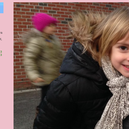
va
t,
63
93