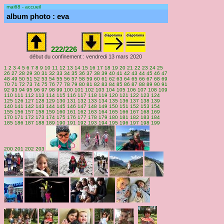
mai68 - accueil
album photo : eva
222/226
début du confinement : vendredi 13 mars 2020
1
2
3
4
5
6
7
8
9
10
11
12
13
14
15
16
17
18
19
20
21
22
23
24
25
26
27
28
29
30
31
32
33
34
35
36
37
38
39
40
41
42
43
44
45
46
47
48
49
50
51
52
53
54
55
56
57
58
59
60
61
62
63
64
65
66
67
68
69
70
71
72
73
74
75
76
77
78
79
80
81
82
83
84
85
86
87
88
89
90
91
92
93
94
95
96
97
98
99
100
101
102
103
104
105
106
107
108
109
110
111
112
113
114
115
116
117
118
119
120
121
122
123
124
125
126
127
128
129
130
131
132
133
134
135
136
137
138
139
140
141
142
143
144
145
146
147
148
149
150
151
152
153
154
155
156
157
158
159
160
161
162
163
164
165
166
167
168
169
170
171
172
173
174
175
176
177
178
179
180
181
182
183
184
185
186
187
188
189
190
191
192
193
194
195
196
197
198
199
200
201
202
203