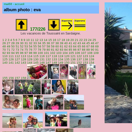
mai68 - accueil
album photo : eva
177/226
Les vacances de Toussaint en Sardaigne.
1
2
3
4
5
6
7
8
9
10
11
12
13
14
15
16
17
18
19
20
21
22
23
24
25
26
27
28
29
30
31
32
33
34
35
36
37
38
39
40
41
42
43
44
45
46
47
48
49
50
51
52
53
54
55
56
57
58
59
60
61
62
63
64
65
66
67
68
69
70
71
72
73
74
75
76
77
78
79
80
81
82
83
84
85
86
87
88
89
90
91
92
93
94
95
96
97
98
99
100
101
102
103
104
105
106
107
108
109
110
111
112
113
114
115
116
117
118
119
120
121
122
123
124
125
126
127
128
129
130
131
132
133
134
135
136
137
138
139
140
141
142
143
144
145
146
147
148
149
150
151
152
153
154
155
156
157
158