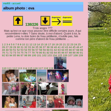
mai68 - accueil
album photo : eva
138/226
Trois anges ???
Mais qu'est ce que vous pouvez être difficile certains jours. A qui
ressemblent-t-elles ? Sans doute, à moi d'abord. Quant à toi, la
petite Lena, tu dois boire de l'eau pétillante, n'oublie pas, fais
comme ton père d'abord de l'eau pétillante …
1
2
3
4
5
6
7
8
9
10
11
12
13
14
15
16
17
18
19
20
21
22
23
24
25
26
27
28
29
30
31
32
33
34
35
36
37
38
39
40
41
42
43
44
45
46
47
48
49
50
51
52
53
54
55
56
57
58
59
60
61
62
63
64
65
66
67
68
69
70
71
72
73
74
75
76
77
78
79
80
81
82
83
84
85
86
87
88
89
90
91
92
93
94
95
96
97
98
99
100
101
102
103
104
105
106
107
108
109
110
111
112
113
114
115
116
117
118
119