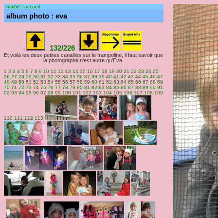
mai68 - accueil
album photo : eva
132/226
Et voilà les deux petites canailles sur le trampoline, il faut savoir que
la photographe n'est autre qu'Eva.
1
2
3
4
5
6
7
8
9
10
11
12
13
14
15
16
17
18
19
20
21
22
23
24
25
26
27
28
29
30
31
32
33
34
35
36
37
38
39
40
41
42
43
44
45
46
47
48
49
50
51
52
53
54
55
56
57
58
59
60
61
62
63
64
65
66
67
68
69
70
71
72
73
74
75
76
77
78
79
80
81
82
83
84
85
86
87
88
89
90
91
92
93
94
95
96
97
98
99
100
101
102
103
104
105
106
107
108
109
110
111
112
113