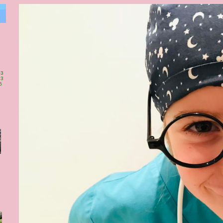
63
93
6