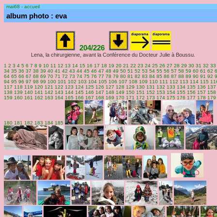
mai68 - accueil
album photo : eva
204/226
Lena, la chirurgienne, avant la Conférence du Docteur Julie à Boussu.
1
2
3
4
5
6
7
8
9
10
11
12
13
14
15
16
17
18
19
20
21
22
23
24
25
26
27
28
29
30
31
32
33
34
35
36
37
38
39
40
41
42
43
44
45
46
47
48
49
50
51
52
53
54
55
56
57
58
59
60
61
62
64
65
66
67
68
69
70
71
72
73
74
75
76
77
78
79
80
81
82
83
84
85
86
87
88
89
90
91
92
94
95
96
97
98
99
100
101
102
103
104
105
106
107
108
109
110
111
112
113
114
115
11
117
118
119
120
121
122
123
124
125
126
127
128
129
130
131
132
133
134
135
136
137
138
139
140
141
142
143
144
145
146
147
148
149
150
151
152
153
154
155
156
157
158
159
160
161
162
163
164
165
166
167
168
169
170
171
172
173
174
175
176
177
178
179
180
181
182
183
184
185