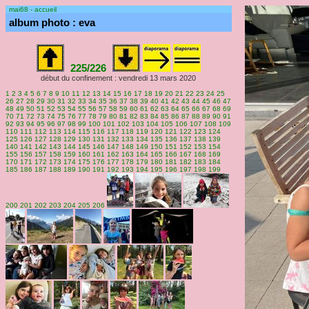
mai68 - accueil
album photo : eva
225/226
début du confinement : vendredi 13 mars 2020
1
2
3
4
5
6
7
8
9
10
11
12
13
14
15
16
17
18
19
20
21
22
23
24
25
26
27
28
29
30
31
32
33
34
35
36
37
38
39
40
41
42
43
44
45
46
47
48
49
50
51
52
53
54
55
56
57
58
59
60
61
62
63
64
65
66
67
68
69
70
71
72
73
74
75
76
77
78
79
80
81
82
83
84
85
86
87
88
89
90
91
92
93
94
95
96
97
98
99
100
101
102
103
104
105
106
107
108
109
110
111
112
113
114
115
116
117
118
119
120
121
122
123
124
125
126
127
128
129
130
131
132
133
134
135
136
137
138
139
140
141
142
143
144
145
146
147
148
149
150
151
152
153
154
155
156
157
158
159
160
161
162
163
164
165
166
167
168
169
170
171
172
173
174
175
176
177
178
179
180
181
182
183
184
185
186
187
188
189
190
191
192
193
194
195
196
197
198
199
200
201
202
203
204
205
206