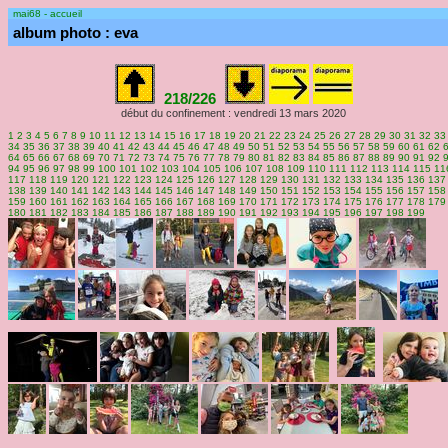
mai68 - accueil
album photo : eva
218/226
début du confinement : vendredi 13 mars 2020
1
2
3
4
5
6
7
8
9
10
11
12
13
14
15
16
17
18
19
20
21
22
23
24
25
26
27
28
29
30
31
32
33
34
35
36
37
38
39
40
41
42
43
44
45
46
47
48
49
50
51
52
53
54
55
56
57
58
59
60
61
62
64
65
66
67
68
69
70
71
72
73
74
75
76
77
78
79
80
81
82
83
84
85
86
87
88
89
90
91
92
94
95
96
97
98
99
100
101
102
103
104
105
106
107
108
109
110
111
112
113
114
115
11
117
118
119
120
121
122
123
124
125
126
127
128
129
130
131
132
133
134
135
136
137
138
139
140
141
142
143
144
145
146
147
148
149
150
151
152
153
154
155
156
157
158
159
160
161
162
163
164
165
166
167
168
169
170
171
172
173
174
175
176
177
178
179
180
181
182
183
184
185
186
187
188
189
190
191
192
193
194
195
196
197
198
199