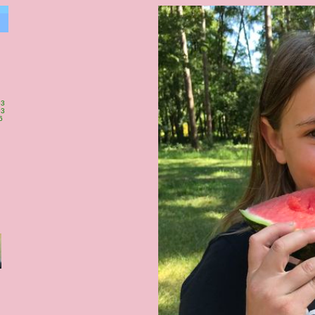
63
93
6