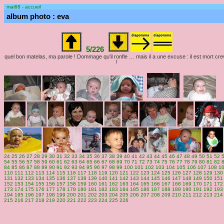
mai68 - accueil
album photo : eva
5/226
quel bon matelas, ma parole ! Dommage qu'il ronfle … mais il a une excuse : il est mort cr
!
24
25
26
27
28
29
30
31
32
33
34
35
36
37
38
39
40
41
42
43
44
45
46
47
48
49
50
51
52
54
55
56
57
58
59
60
61
62
63
64
65
66
67
68
69
70
71
72
73
74
75
76
77
78
79
80
81
82
84
85
86
87
88
89
90
91
92
93
94
95
96
97
98
99
100
101
102
103
104
105
106
107
108
1
110
111
112
113
114
115
116
117
118
119
120
121
122
123
124
125
126
127
128
129
130
131
132
133
134
135
136
137
138
139
140
141
142
143
144
145
146
147
148
149
150
151
152
153
154
155
156
157
158
159
160
161
162
163
164
165
166
167
168
169
170
171
172
173
174
175
176
177
178
179
180
181
182
183
184
185
186
187
188
189
190
191
192
193
194
195
196
197
198
199
200
201
202
203
204
205
206
207
208
209
210
211
212
213
214
215
216
217
218
219
220
221
222
223
224
225
226