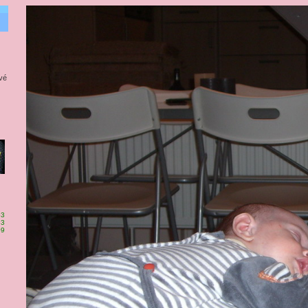
evé
53
83
09