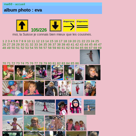
mai68 - accueil
album photo : eva
105/226
moi, la Suisse je connais bien mieux que les cousines.
1
2
3
4
5
6
7
8
9
10
11
12
13
14
15
16
17
18
19
20
21
22
23
24
25
26
27
28
29
30
31
32
33
34
35
36
37
38
39
40
41
42
43
44
45
46
47
48
49
50
51
52
53
54
55
56
57
58
59
60
61
62
63
64
65
66
67
68
69
70
71
72
73
74
75
76
77
78
79
80
81
82
83
84
85
86