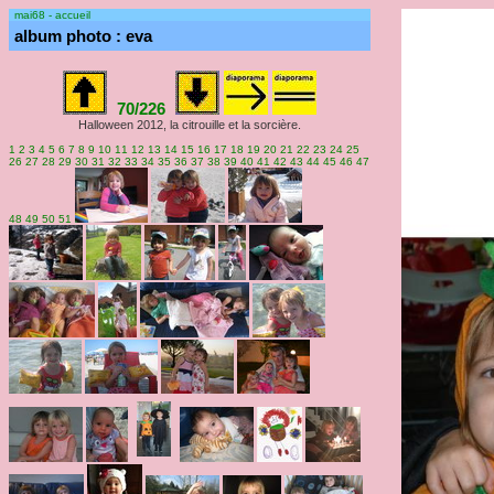
mai68 - accueil
album photo : eva
70/226
Halloween 2012, la citrouille et la sorcière.
1
2
3
4
5
6
7
8
9
10
11
12
13
14
15
16
17
18
19
20
21
22
23
24
25
26
27
28
29
30
31
32
33
34
35
36
37
38
39
40
41
42
43
44
45
46
47
48
49
50
51