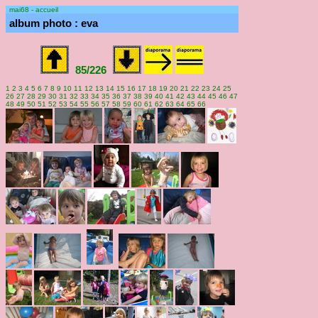
mai68 - accueil
album photo : eva
85/226
1
2
3
4
5
6
7
8
9
10
11
12
13
14
15
16
17
18
19
20
21
22
23
24
25
26
27
28
29
30
31
32
33
34
35
36
37
38
39
40
41
42
43
44
45
46
47
48
49
50
51
52
53
54
55
56
57
58
59
60
61
62
63
64
65
66