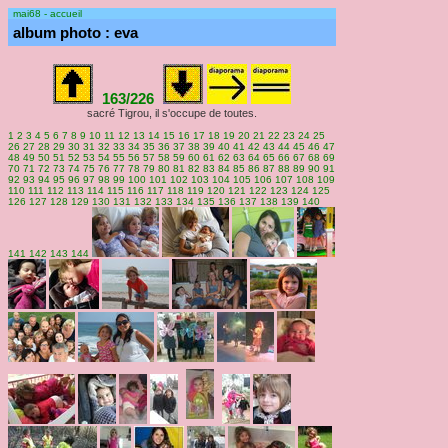
mai68 - accueil
album photo : eva
163/226
sacré Tigrou, il s'occupe de toutes.
1
2
3
4
5
6
7
8
9
10
11
12
13
14
15
16
17
18
19
20
21
22
23
24
25
26
27
28
29
30
31
32
33
34
35
36
37
38
39
40
41
42
43
44
45
46
47
48
49
50
51
52
53
54
55
56
57
58
59
60
61
62
63
64
65
66
67
68
69
70
71
72
73
74
75
76
77
78
79
80
81
82
83
84
85
86
87
88
89
90
91
92
93
94
95
96
97
98
99
100
101
102
103
104
105
106
107
108
109
110
111
112
113
114
115
116
117
118
119
120
121
122
123
124
125
126
127
128
129
130
131
132
133
134
135
136
137
138
139
140
141
142
143
144