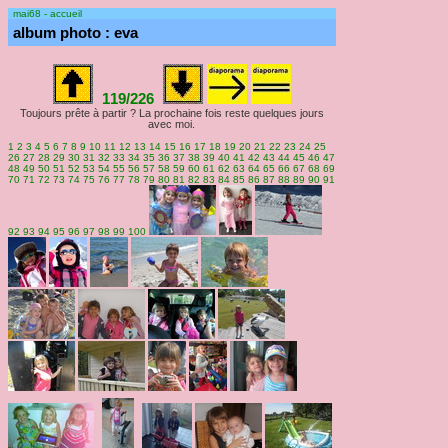
mai68 - accueil
album photo : eva
119/226
Toujours prête à partir ? La prochaine fois reste quelques jours
avec moi.
1
2
3
4
5
6
7
8
9
10
11
12
13
14
15
16
17
18
19
20
21
22
23
24
25
26
27
28
29
30
31
32
33
34
35
36
37
38
39
40
41
42
43
44
45
46
47
48
49
50
51
52
53
54
55
56
57
58
59
60
61
62
63
64
65
66
67
68
69
70
71
72
73
74
75
76
77
78
79
80
81
82
83
84
85
86
87
88
89
90
91
92
93
94
95
96
97
98
99
100