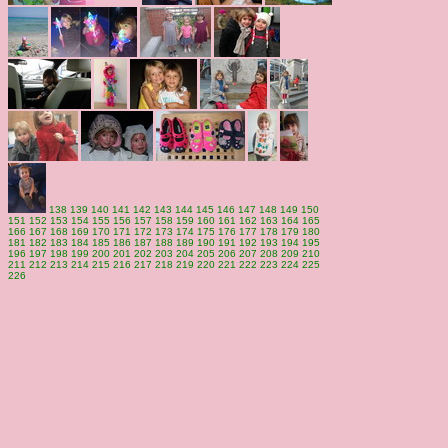
138
139
140
141
142
143
144
145
146
147
148
149
150
151
152
153
154
155
156
157
158
159
160
161
162
163
164
165
166
167
168
169
170
171
172
173
174
175
176
177
178
179
180
181
182
183
184
185
186
187
188
189
190
191
192
193
194
195
196
197
198
199
200
201
202
203
204
205
206
207
208
209
210
211
212
213
214
215
216
217
218
219
220
221
222
223
224
225
226