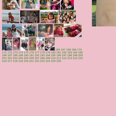
166
167
168
169
170
171
172
173
174
175
176
177
178
179
180
181
182
183
184
185
186
187
188
189
190
191
192
193
194
195
196
197
198
199
200
201
202
203
204
205
206
207
208
209
210
211
212
213
214
215
216
217
218
219
220
221
222
223
224
225
226