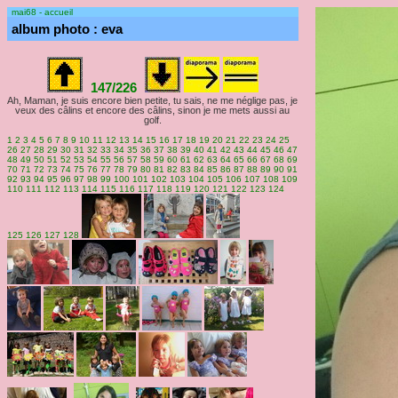
mai68 - accueil
album photo : eva
147/226
Ah, Maman, je suis encore bien petite, tu sais, ne me néglige pas, je
veux des câlins et encore des câlins, sinon je me mets aussi au
golf.
1
2
3
4
5
6
7
8
9
10
11
12
13
14
15
16
17
18
19
20
21
22
23
24
25
26
27
28
29
30
31
32
33
34
35
36
37
38
39
40
41
42
43
44
45
46
47
48
49
50
51
52
53
54
55
56
57
58
59
60
61
62
63
64
65
66
67
68
69
70
71
72
73
74
75
76
77
78
79
80
81
82
83
84
85
86
87
88
89
90
91
92
93
94
95
96
97
98
99
100
101
102
103
104
105
106
107
108
109
110
111
112
113
114
115
116
117
118
119
120
121
122
123
124
125
126
127
128