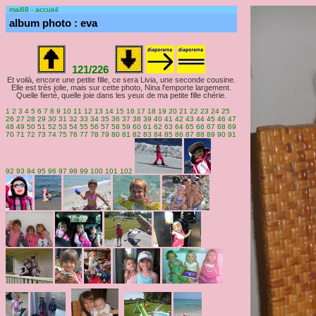
mai68 - accueil
album photo : eva
121/226
Et voilà, encore une petite fille, ce sera Livia, une seconde cousine.
Elle est très jolie, mais sur cette photo, Nina l'emporte largement.
Quelle fierté, quelle joie dans les yeux de ma petite fille chérie.
1
2
3
4
5
6
7
8
9
10
11
12
13
14
15
16
17
18
19
20
21
22
23
24
25
26
27
28
29
30
31
32
33
34
35
36
37
38
39
40
41
42
43
44
45
46
47
48
49
50
51
52
53
54
55
56
57
58
59
60
61
62
63
64
65
66
67
68
69
70
71
72
73
74
75
76
77
78
79
80
81
82
83
84
85
86
87
88
89
90
91
92
93
94
95
96
97
98
99
100
101
102