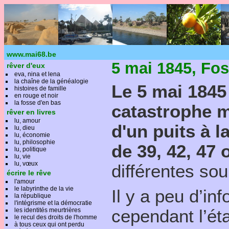
www.mai68.be
5 mai 1845, Fo
rêver d'eux
eva, nina et lena
la chaîne de la généalogie
Le 5 mai 1845
histoires de famille
en rouge et noir
la fosse d'en bas
catastrophe m
rêver en livres
lu, amour
d'un puits à 
lu, dieu
lu, économie
lu, philosophie
de 39, 42, 47
lu, politique
lu, vie
lu, vœux
différentes sou
écrire le rêve
l'amour
le labyrinthe de la vie
Il y a peu d’in
la république
l'intégrisme et la démocratie
les identités meurtrières
cependant l’ét
le recul des droits de l'homme
à tous ceux qui ont perdu