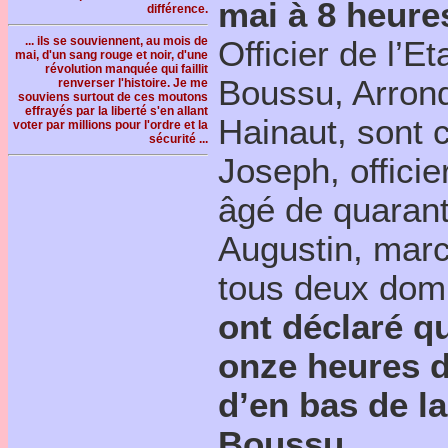
mai à 8 heure
différence.
... ils se souviennent, au mois de
Officier de l’E
mai, d'un sang rouge et noir, d'une
révolution manquée qui faillit
Boussu, Arron
renverser l'histoire. Je me
souviens surtout de ces moutons
effrayés par la liberté s'en allant
Hainaut, sont 
voter par millions pour l'ordre et la
sécurité ...
Joseph, offici
âgé de quarant
Augustin, marc
tous deux domi
ont déclaré qu
onze heures d
d’en bas de l
Boussu,