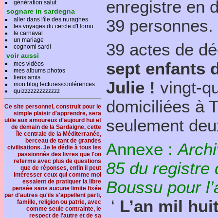
enregistre en 
génération salut
sognare in sardegna
aller dans l'île des nuraghes
39 personnes.
les voyages du cercle d'Hornu
le carnaval
un mariage
39 actes de d
cognomi sardi
voir aussi
sept enfants d
mes vidéos
mes albums photos
liens amis
Julie !
vingt-q
mon blog lectures/conférences
quizzzzzzzzzzzzz
domiciliées à T
Ce site personnel, construit pour le
simple plaisir d'apprendre, sera
seulement deu
utile aux amoureux d'aujourd hui et
de demain de la Sardaigne, cette
île centrale de la Méditerranée,
berceau de tant de grandes
Annexe :
Archi
civilisations. Je le dédie à tous les
passionnés des livres que l'on
referme avec plus de questions
85 du registr
que de réponses, enfin il peut
intéresser ceux qui comme moi
essaient de pratiquer la libre
Boussu pour l
pensée sans aucune limite fixée
par d'autres qu'ils s'appellent parti,
‘
L’an mil hui
famille, religion ou patrie, avec
comme seule contrainte, le
respect de l'autre et de sa