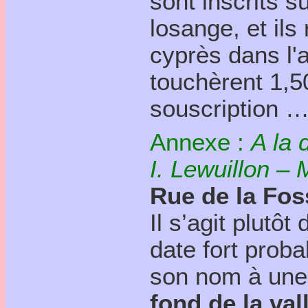
sont inscrits s
losange, et il
cyprès dans l'
touchèrent 1,50
souscription
Annexe :
A la 
I. Lewuillon – 
Rue de la Fos
Il s’agit plutô
date fort proba
son nom à un
fond de la val