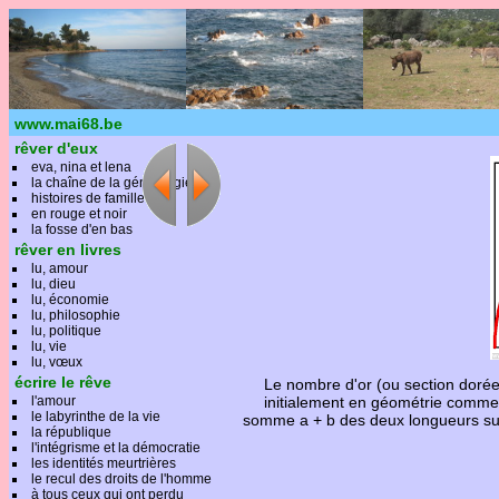
www.mai68.be
rêver d'eux
eva, nina et lena
la chaîne de la généalogie
histoires de famille
en rouge et noir
la fosse d'en bas
rêver en livres
lu, amour
lu, dieu
lu, économie
lu, philosophie
lu, politique
lu, vie
lu, vœux
écrire le rêve
Le nombre d'or (ou section dorée,
l'amour
initialement en géométrie comme l
le labyrinthe de la vie
somme a + b des deux longueurs sur la
me si la vie est une aventure
la république
e que la vie elle-même, la vie
l'intégrisme et la démocratie
les identités meurtrières
tence. Pour Camus, c’est aux
le recul des droits de l'homme
à tous ceux qui ont perdu