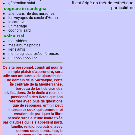
se sent comme un étranger.
Il est érigé en théorie esthétiqu
génération salut
voque chez lui une “angoisse
particulière
sognare in sardegna
aller dans l'île des nuraghes
du sens? Le Mythe de Sisyphe
les voyages du cercle d'Hornu
e,
condamné à pousser une
le carnaval
mus affirme qu’il est facile de
un mariage
phe pourrait préférer la mort.
cognomi sardi
le d’espoir (qui n’est pas la
voir aussi
ême chose que le renoncement),
mes vidéos
’anxiété juvénile).
mes albums photos
liens amis
mon blog lectures/conférences
quizzzzzzzzzzzzz
Ce site personnel, construit pour le
simple plaisir d'apprendre, sera
utile aux amoureux d'aujourd hui et
de demain de la Sardaigne, cette
île centrale de la Méditerranée,
berceau de tant de grandes
civilisations. Je le dédie à tous les
passionnés des livres que l'on
referme avec plus de questions
que de réponses, enfin il peut
intéresser ceux qui comme moi
essaient de pratiquer la libre
pensée sans aucune limite fixée
par d'autres qu'ils s'appellent parti,
famille, religion ou patrie, avec
comme seule contrainte, le
respect de l'autre et de sa