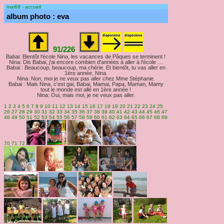
mai68 - accueil
album photo : eva
91/226
Babai: Bientôt l'école Nina, les vacances de Pâques se terminent !
Nina: Dis Babai, j'ai encore combien d'années à aller à l'école …
Babai : Beaucoup, beaucoup, ma chérie. Et bientôt, tu vas aller en
1ère année, Nina.
Nina: Non, moi je ne veux pas aller chez Mme Stéphanie.
Babai : Mais Nina, c'est gai, Babai, Mamai, Papa, Maman, Mamy
tout le monde est allé en 1ère année !
Nina: Oui, mais moi, je ne veux pas aller.
1
2
3
4
5
6
7
8
9
10
11
12
13
14
15
16
17
18
19
20
21
22
23
24
25
26
27
28
29
30
31
32
33
34
35
36
37
38
39
40
41
42
43
44
45
46
47
48
49
50
51
52
53
54
55
56
57
58
59
60
61
62
63
64
65
66
67
68
69
70
71
72