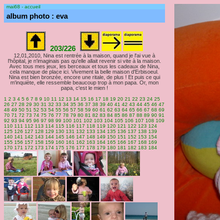
mai68 - accueil
album photo : eva
203/226
12,01,2010, Nina est rentrée à la maison, quand je l'ai vue à
l'hôpital, je n'imaginais pas qu'elle allait revenir si vite à la maison.
Avec tous mes jeux, les berceaux et tous les cadeaux de Nina,
cela manque de place ici. Vivement la belle maison d'Erbisoeul.
Nina est bien bronzée, encore une ritale, de plus ! Et puis ce qui
m'inquiète, elle ressemble beaucoup trop à mon papa. Or, mon
papa, c'est le mien !
1
2
3
4
5
6
7
8
9
10
11
12
13
14
15
16
17
18
19
20
21
22
23
24
25
26
27
28
29
30
31
32
33
34
35
36
37
38
39
40
41
42
43
44
45
46
47
48
49
50
51
52
53
54
55
56
57
58
59
60
61
62
63
64
65
66
67
68
69
70
71
72
73
74
75
76
77
78
79
80
81
82
83
84
85
86
87
88
89
90
91
92
93
94
95
96
97
98
99
100
101
102
103
104
105
106
107
108
109
110
111
112
113
114
115
116
117
118
119
120
121
122
123
124
125
126
127
128
129
130
131
132
133
134
135
136
137
138
139
140
141
142
143
144
145
146
147
148
149
150
151
152
153
154
155
156
157
158
159
160
161
162
163
164
165
166
167
168
169
170
171
172
173
174
175
176
177
178
179
180
181
182
183
184