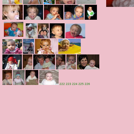
222
223
224
225
226