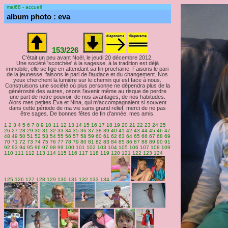
mai68 - accueil
album photo : eva
153/226
C'était un peu avant Noël, le jeudi 20 décembre 2012.
Une société 'scotchée' à la sagesse, à la tradition est déjà
immobile, elle se fige en attendant sa fin prochaine. Faisons le pari
de la jeunesse, faisons le pari de l'audace et du changement. Nos
yeux cherchent la lumière sur le chemin qui est face à nous.
Construisons une société où plus personne ne dépendra plus de la
générosité des autres, osons l'avenir même au risque de perdre
une part de notre pouvoir, de nos avantages, de nos habitudes.
Alors mes petites Eva et Nina, qui m'accompagnaient si souvent
dans cette période de ma vie sans grand relief, merci de ne pas
être sages.
De bonnes fêtes de fin d'année, mes amis.
1
2
3
4
5
6
7
8
9
10
11
12
13
14
15
16
17
18
19
20
21
22
23
24
25
26
27
28
29
30
31
32
33
34
35
36
37
38
39
40
41
42
43
44
45
46
47
48
49
50
51
52
53
54
55
56
57
58
59
60
61
62
63
64
65
66
67
68
69
70
71
72
73
74
75
76
77
78
79
80
81
82
83
84
85
86
87
88
89
90
91
92
93
94
95
96
97
98
99
100
101
102
103
104
105
106
107
108
109
110
111
112
113
114
115
116
117
118
119
120
121
122
123
124
125
126
127
128
129
130
131
132
133
134