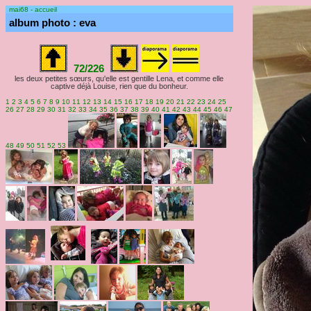
mai68 - accueil
album photo : eva
72/226
les deux petites sœurs, qu'elle est gentille Lena, et comme elle
captive déjà Louise, rien que du bonheur.
1
2
3
4
5
6
7
8
9
10
11
12
13
14
15
16
17
18
19
20
21
22
23
24
25
26
27
28
29
30
31
32
33
34
35
36
37
38
39
40
41
42
43
44
45
46
47
48
49
50
51
52
53