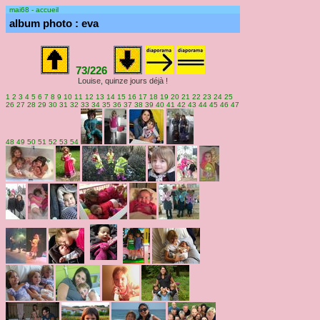
mai68 - accueil
album photo : eva
73/226
Louise, quinze jours déjà !
1
2
3
4
5
6
7
8
9
10
11
12
13
14
15
16
17
18
19
20
21
22
23
24
25
26
27
28
29
30
31
32
33
34
35
36
37
38
39
40
41
42
43
44
45
46
47
48
49
50
51
52
53
54