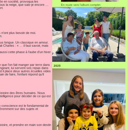
sée en société, provoqua les
sous la neige, que sais-je encore …
En route vers l'album complet
rt.
ls n’ont plus besoin de moi.
n.
plus longue. Un classique en amour.
t Charles : « … il faut savoir, mais
t aussi cette phase à l’aube d’un hiver
omme que l’on fait manger par terre dans
2025
 mangeant, lui servent ses repas dans
rd il place deux autres écuelles vides
n de faire, l’enfant répond qu’il
'Histoire des êtres humains. Nous
lligence pour décider de ce qui est
e conscience est le fondamental de
fféremment sur des sujets et
stoire, et prendre en main son destin