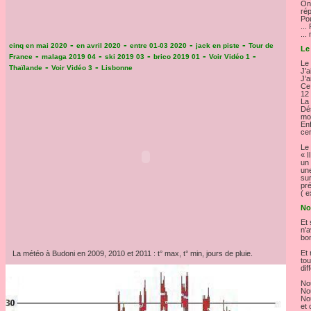
On 
rép
Pou
...
...
-
-
-
-
cinq en mai 2020
en avril 2020
entre 01-03 2020
jack en piste
Tour de
Le
-
-
-
-
-
France
malaga 2019 04
ski 2019 03
brico 2019 01
Voir Vidéo 1
Le 
-
-
Thaïlande
Voir Vidéo 3
Lisbonne
J’a
J’a
Ce 
12 
La 
Dés
moi
Enf
cer
Le 
« I
un 
une
sur
pré
( e
No
Et 
n'
bon
Et 
La météo à Budoni en 2009, 2010 et 2011 : t° max, t° min, jours de pluie.
tou
dif
No
No
Nou
et 