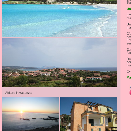
Tou
Un
Emp
l’a
Un 
mat
C’e
des
Ent
sen
Et 
fut
Dan
per
hu
Ext
Ma
Abitare in vacanza