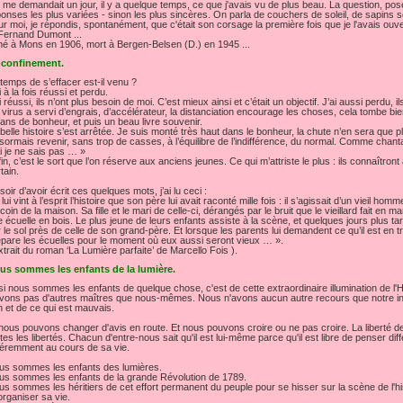
me demandait un jour, il y a quelque temps, ce que j'avais vu de plus beau. La question, po
onses les plus variées - sinon les plus sincères. On parla de couchers de soleil, de sapins 
r moi, je répondis, spontanément, que c'était son corsage la première fois que je l'avais ouve
 Fernand Dumont ...
 né à Mons en 1906, mort à Bergen-Belsen (D.) en 1945 ...
 confinement.
temps de s’effacer est-il venu ?
i à la fois réussi et perdu.
i réussi, ils n’ont plus besoin de moi. C’est mieux ainsi et c’était un objectif. J’ai aussi perdu, i
virus a servi d’engrais, d’accélérateur, la distanciation encourage les choses, cela tombe bie
ans de bonheur, et puis un beau livre souvenir.
belle histoire s’est arrêtée. Je suis monté très haut dans le bonheur, la chute n’en sera que 
ormais revenir, sans trop de casses, à l’équilibre de l’indifférence, du normal. Comme chantai
 je ne sais pas … »
in, c’est le sort que l’on réserve aux anciens jeunes. Ce qui m’attriste le plus : ils connaîtron
tain.
soir d’avoir écrit ces quelques mots, j’ai lu ceci :
l lui vint à l’esprit l’histoire que son père lui avait raconté mille fois : il s’agissait d’un vieil h
coin de la maison. Sa fille et le mari de celle-ci, dérangés par le bruit que le vieillard fait en
 écuelle en bois. Le plus jeune de leurs enfants assiste à la scène, et quelques jours plus ta
 le sol près de celle de son grand-père. Et lorsque les parents lui demandent ce qu’il est en trai
pare les écuelles pour le moment où eux aussi seront vieux … ».
xtrait du roman ‘La Lumière parfaite’ de Marcello Fois ).
us sommes les enfants de la lumière.
si nous sommes les enfants de quelque chose, c'est de cette extraordinaire illumination de l
avons pas d'autres maîtres que nous-mêmes. Nous n'avons aucun autre recours que notre inte
 et de ce qui est mauvais.
nous pouvons changer d'avis en route. Et nous pouvons croire ou ne pas croire. La liberté d
tes les libertés. Chacun d'entre-nous sait qu'il est lui-même parce qu'il est libre de penser di
féremment au cours de sa vie.
us sommes les enfants des lumières.
us sommes les enfants de la grande Révolution de 1789.
s sommes les héritiers de cet effort permanent du peuple pour se hisser sur la scène de l'hi
organiser sa vie.