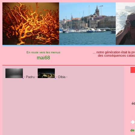
... notre génération était la
En route vers les menus
des conséquences catastro
mai68
- Padru -
- Olbia -
éd
de