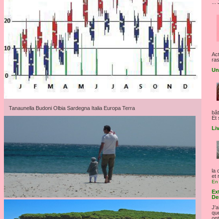
...
Act
ras
Un
Tanaunella Budoni Olbia Sardegna Italia Europa Terra
bât
Et 
Liv
la 
et 
En 
Ext
De
J'a
que
ont