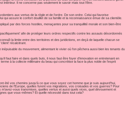
t intérieur. Il ne concerne pas seulement le savoir mais tout l'être.
olontiers aux vertus de la règle et de l’ordre. De son ordre. Celui qui favorise
i qui assure le confort douillet de sa famille et la reconnaissance émue de sa clientèle.
pliqué par des forces hostiles, menaçantes pour sa tranquillité morale et son bien-être
t ‘pacifiquement’ afin de protéger leurs ordres respectifs contre les assauts désordonnés
naît la limite entre des territoires et des juridictions, en deçà de laquelle chacun se
client’ récalcitrant.
ce inépuisable du mouvement, alimentant le vivier où l’on pêchera aussi bien les tenants du
l faut faire et dans quels buts, il nous faut être foyer d’innovation en entretenant en
rme à la collecte millénaire du beau qui concrétise la face la plus noble de l’esprit
 ont été vos chemins jusqu'à ce que vous soyez cet homme que je suis aujourd'hui,
ens de l'Europe, quelles furent vos migrations, vos croisades et vos guerres? Pour
ns m'avez-vous transmises, quelles vertus et aussi quels vices, quel dévouement et
ognes que vous-mêmes? Et quelle nécessité dans tout cela?