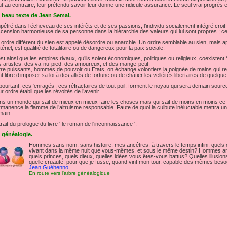
t au contraire, leur prétendu savoir leur donne une ridicule assurance. Le seul vrai progrès es
 beau texte de Jean Semal.
êtré dans l’écheveau de ses intérêts et de ses passions, l’individu socialement intégré croit v
scension harmonieuse de sa personne dans la hiérarchie des valeurs qui lui sont propres ; celu
ordre différent du sien est appelé désordre ou anarchie. Un ordre semblable au sien, mais ap
ériel, est qualifié de totalitaire ou de dangereux pour la paix sociale.
st ainsi que les empires rivaux, qu’ils soient économiques, politiques ou religieux, coexisten
 artistes, des va-nu-pied, des amoureux, et des mange-petit.
re puissants, hommes de pouvoir ou Etats, on échange volontiers la poignée de mains qui recon
t libre d’imposer sa loi à des alliés de fortune ou de châtier les velléités libertaires de quelque ‘
pourtant, ces ‘enragés’, ces réfractaires de tout poil, forment le noyau qui sera demain sour
ur ordre établi que les révoltés de l’avenir.
s un monde qui sait de mieux en mieux faire les choses mais qui sait de moins en moins ce qu’i
manence la flamme de l’altruisme responsable. Faute de quoi la culbute inéluctable mettra un te
main.
rait du prologue du livre ' le roman de l'inconnaissance '.
 généalogie.
Hommes sans nom, sans histoire, mes ancêtres, à travers le temps infini, quels
vivant dans la même nuit que vous-mêmes, et sous le même destin? Hommes anci
quels princes, quels dieux, quelles idées vous êtes-vous battus? Quelles illusio
quelle cruauté, pour que je fusse, quand vint mon tour, capable des mêmes bes
Jean Guéhenno
.
En route vers l'arbre généalogique