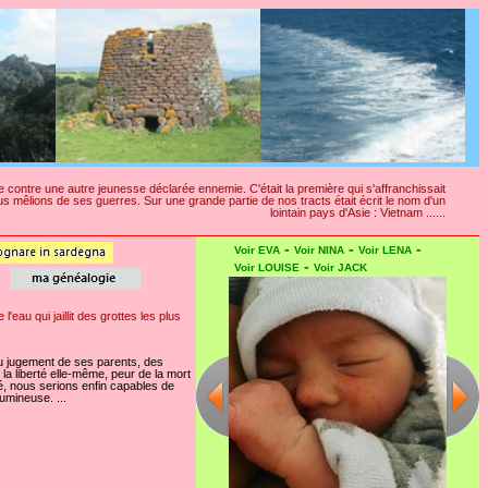
rre contre une autre jeunesse déclarée ennemie. C'était la première qui s'affranchissait
mêlions de ses guerres. Sur une grande partie de nos tracts était écrit le nom d'un
lointain pays d'Asie : Vietnam ......
-
-
-
Voir EVA
Voir NINA
Voir LENA
-
Voir LOUISE
Voir JACK
eau qui jaillit des grottes les plus
du jugement de ses parents, des
la liberté elle-même, peur de la mort
ité, nous serions enfin capables de
lumineuse. ...