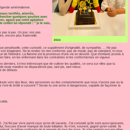
légende amérindienne.
aux terrifiés, atterrés,
t chercher quelques gouttes avec
ec, agacé par cette agitation
e colibri lui répondit : " je le sais,
s pas à pas. Un jour, nos pas
e, encore plus fraternelle.
2024
e perpétuelle, cette curiosité, ce supplément d’originalité, de sympathie, … Ne pas
té, son imaginaire. Ne la rendez en rien conforme, pas de moule, pas de standard, ni ceux
que de l’éteindre. La flamme est la promesse d’une vie en devenir. Que d’enfants promis à
ien faire, en les enfermant dans les contraintes et les conformismes en vigueur.
erniers, il n’est intéressant que de cultiver les qualités, ce sera sur elles que tu
 de toute manière ne disparaîtront pas, tant pis, tant mieux.
e de défauts.
 doute vers des lieux, des personnes ou des comportements que nous n’avons pas eu la
tes t’ont-ils brûlé si souvent ? Serais-tu une arme si dangereuse, capable de façonner la
cable,
ai fini par vivre parmi ceux qu'on dit savants. J'ai constaté qu'ils sont aussi ignorants,
i, l'excuse d'avoir manqué de toute initiation. Ils n'ont, souvent, gagné qu'en vanité. Ils
 préjugé, la même confusion de la pensée de tous les jours. Ils n'en sentent aucune gêne.