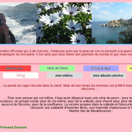
 première d'Europe qui, à dix-huit ans, n'était pas prise par la peau du cou et envoyée à la gue
phiques du mot patrie. C'est ainsi que nous étions des patriotes du monde et que nous nous 
... La parole du sage s'écoule dans la clarté. Mais de tout temps les hommes ont préféré boire l'
obscures. ...
... Pour oser penser par soi-même, il faut avoir dépassé toute une série de peurs : peur 
ucateurs, du groupe social, peur de soi-même, peur de la solitude, peur d'avoir peur, peur de 
aussi et de l'inconnu, peur de la souffrance. La victoire acquise dans la solitude et l'obscur
retrouver une solidarité d'hommes libres, une fraternité chaleureuse et 
- Marthe Van de Meulebroecke -
 Fernand Dumont