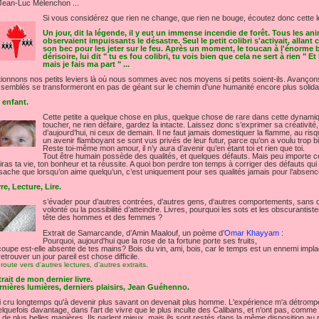
 Jean-Luc Mélenchon ...
Si vous considérez que rien ne change, que rien ne bouge, écoutez donc cette 
Un jour, dit la légende, il y eut un immense incendie de forêt. Tous les anim
observaient impuissants le désastre. Seul le petit colibri s'activait, allan
son bec pour les jeter sur le feu. Après un moment, le toucan à l'énorme b
dérisoire, lui dit " tu es fou colibri, tu vois bien que cela ne sert à rien " Et l
mais je fais ma part " ...
ionnons nos petits leviers là où nous sommes avec nos moyens si petits soient-ils. Avançon
semblés se transformeront en pas de géant sur le chemin d'une humanité encore plus solidair
 enfant.
Cette petite a quelque chose en plus, quelque chose de rare dans cette dynamiqu
toucher, ne rien défaire, gardez la intacte. Laissez donc s’exprimer sa créativi
d’aujourd’hui, ni ceux de demain. Il ne faut jamais domestiquer la flamme, au ris
un avenir flamboyant se sont vus privés de leur futur, parce qu’on a voulu trop b
Reste toi-même mon amour, il n’y aura d’avenir qu’en étant toi et rien que toi.
Tout être humain possède des qualités, et quelques défauts. Mais peu importe ces d
iras ta vie, ton bonheur et ta réussite. A quoi bon perdre ton temps à corriger des défauts qui
sache que lorsqu’on aime quelqu’un, c’est uniquement pour ses qualités jamais pour l’absenc
re, Lecture, Lire.
s’évader pour d’autres contrées, d’autres gens, d‘autres comportements, sans
volonté ou la possibilité d’atteindre. Livres, pourquoi les sots et les obscurantis
tête des hommes et des femmes ?
Extrait de Samarcande, d’Amin Maalouf, un poème d’
Omar Khayyam
:
Pourquoi, aujourd'hui que la rose de ta fortune porte ses fruits,
coupe est-elle absente de tes mains? Bois du vin, ami, bois, car le temps est un ennemi impla
retrouver un jour pareil est chose difficile.
.
route vers d’autres lectures, d’autres extraits
rait de mon dernier livre.
rnières lumières, derniers plaisirs, Jean Guéhenno.
i cru longtemps qu'à devenir plus savant on devenait plus homme. L'expérience m'a détrompé. J'
lquefois davantage, dans l'art de vivre que le plus inculte des Calibans, et n'ont pas, comme lu
 de plus belles manières. Ils parlent mieux, mais ils sont restés dans la même disposition au