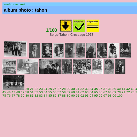
mai68 - accueil
album photo : tahon
1/100
Serge Tahon, Crossage 1973
20
21
22
23
24
25
26
27
28
29
30
31
32
33
34
35
36
37
38
39
40
41
42
43
45
46
47
48
49
50
51
52
53
54
55
56
57
58
59
60
61
62
63
64
65
66
67
68
69
70
71
72
73
75
76
77
78
79
80
81
82
83
84
85
86
87
88
89
90
91
92
93
94
95
96
97
98
99
100