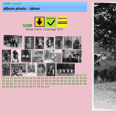
mai68 - accueil
album photo : tahon
1/100
Serge Tahon, Crossage 1973
20
21
22
23
24
25
26
27
28
29
30
31
32
33
34
35
36
37
38
39
40
41
42
43
44
45
46
47
48
49
50
51
52
53
54
55
56
57
58
59
60
61
62
63
64
65
66
67
68
69
70
71
72
73
74
75
76
77
78
79
80
81
82
83
84
85
86
87
88
89
90
91
92
93
94
95
96
97
98
99
100