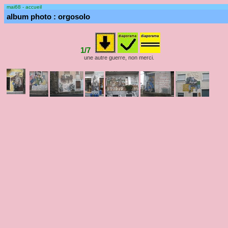
mai68 - accueil
album photo : orgosolo
1/7
une autre guerre, non merci.