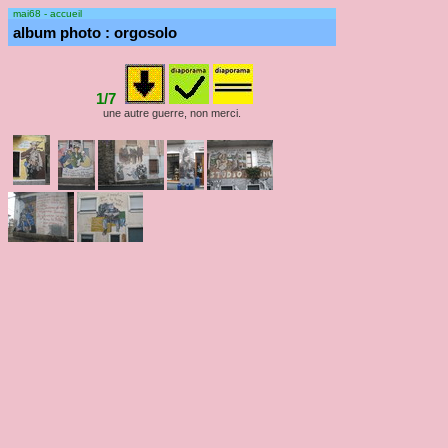
mai68 - accueil
album photo : orgosolo
1/7
une autre guerre, non merci.