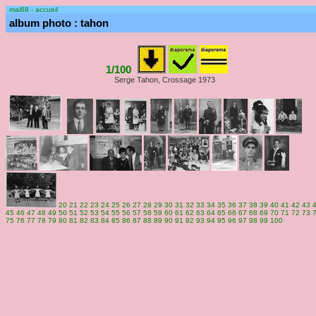
mai68 - accueil
album photo : tahon
1/100
Serge Tahon, Crossage 1973
20
21
22
23
24
25
26
27
28
29
30
31
32
33
34
35
36
37
38
39
40
41
42
43
45
46
47
48
49
50
51
52
53
54
55
56
57
58
59
60
61
62
63
64
65
66
67
68
69
70
71
72
73
75
76
77
78
79
80
81
82
83
84
85
86
87
88
89
90
91
92
93
94
95
96
97
98
99
100