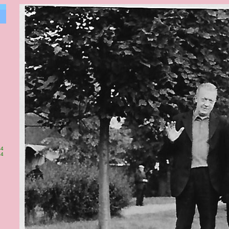
44
74