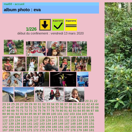
mai68 - accueil
album photo : eva
1/226
début du confinement : vendredi 13 mars 2020
20
21
22
23
24
25
26
27
28
29
30
31
32
33
34
35
36
37
38
39
40
41
42
43
44
45
46
47
48
49
50
51
52
53
54
55
56
57
58
59
60
61
62
63
64
65
66
67
68
69
70
71
72
73
74
75
76
77
78
79
80
81
82
83
84
85
86
87
88
89
90
91
92
93
94
95
96
97
98
99
100
101
102
103
104
105
106
107
108
109
110
111
112
113
114
115
116
117
118
119
120
121
122
123
124
125
126
127
128
129
130
131
132
133
134
135
136
137
138
139
140
141
142
143
144
145
146
147
148
149
150
151
152
153
154
155
156
157
158
159
160
161
162
163
164
165
166
167
168
169
170
171
172
173
174
175
176
177
178
179
180
181